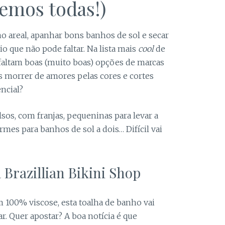
emos todas!)
alguma
funcionalidade
pode
desparacer do
o areal, apanhar bons banhos de sol e secar
site.
io que não pode faltar. Na lista mais
cool
de
 faltam boas (muito boas) opções de marcas
Marketing
 morrer de amores pelas cores e cortes
Ao partilhar os
ncial?
seus interesses
e
sos, com franjas, pequeninas para levar a
comportamento
ao visitar o
mes para banhos de sol a dois… Difícil vai
nosso site,
aumenta a
possibilidade de
ver conteúdo
a Brazillian Bikini Shop
personalizado e
ofertas.
 100% viscose, esta toalha de banho vai
r. Quer apostar? A boa notícia é que