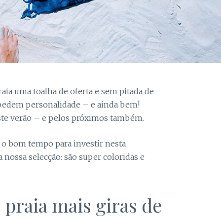
Estatística
Para que
possamos
melhorar a
funcionalidade
e a estrutura
do site, com
base na forma
como é
utilizado.
raia uma toalha de oferta e sem pitada de
edem personalidade – e ainda bem!
ste verão – e pelos próximos também.
Experiência
Para que o
nosso site
 o bom tempo para investir nesta
funcione da
 nossa selecção: são super coloridas e
melhor forma
possível
durante a sua
visita. Se
 praia mais giras de
recusar estes
cookies,