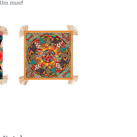
. Um
must
!