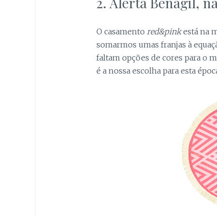
2. Alerta Benagil, n
O casamento
red&pink
está na m
somarmos umas franjas à equaç
faltam opções de cores para o 
é a nossa escolha para esta époc