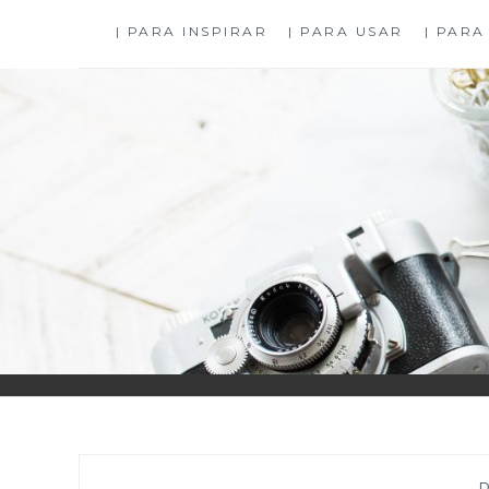
Skip
| PARA INSPIRAR
| PARA USAR
| PARA
to
content
—