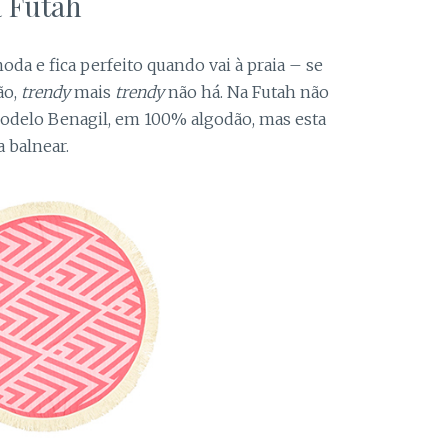
a Futah
oda e fica perfeito quando vai à praia – se
ão,
trendy
mais
trendy
não há. Na Futah não
modelo Benagil, em 100% algodão, mas esta
a balnear.