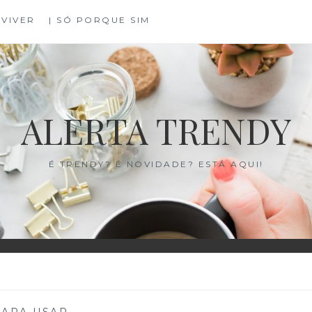
 VIVER
| SÓ PORQUE SIM
ALERTA TRENDY
É TRENDY? É NOVIDADE? ESTÁ AQUI!
PARA USAR
—