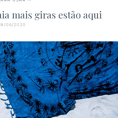
aia mais giras estão aqui
08/06/2020
Necessários
Estes cookies
são necessários
para o bom
funcionamento
do site.