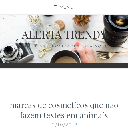
Skip
×
MENU
to
content
ALERTA TRENDY
É TRENDY? É NOVIDADE? ESTÁ AQUI!
— —
marcas de cosmeticos que nao
fazem testes em animais
12/10/2018