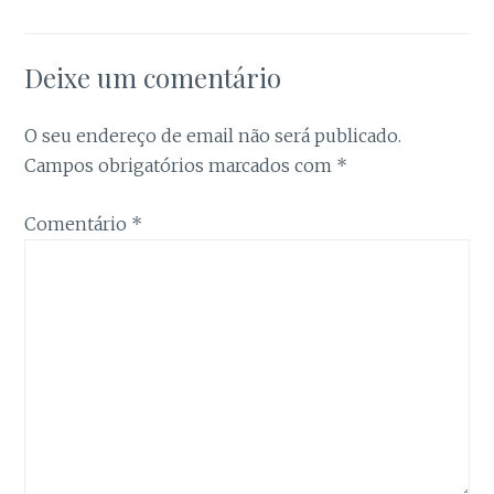
Estatística
Para que
possamos
melhorar a
Deixe um comentário
funcionalidade
e a estrutura
do site, com
O seu endereço de email não será publicado.
base na forma
Campos obrigatórios marcados com
*
como é
utilizado.
Comentário
*
Experiência
Para que o
nosso site
funcione da
melhor forma
possível
durante a sua
visita. Se
recusar estes
cookies,