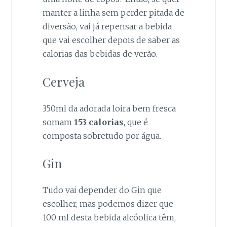
alguma
funcionalidade
manter a linha sem perder pitada de
pode
diversão, vai já repensar a bebida
desparacer do
que vai escolher depois de saber as
site.
calorias das bebidas de verão.
Marketing
Cerveja
Ao partilhar os
seus interesses
e
350ml da adorada loira bem fresca
comportamento
somam
153 calorias
, que é
ao visitar o
composta sobretudo por água.
nosso site,
aumenta a
possibilidade de
Gin
ver conteúdo
personalizado e
ofertas.
Tudo vai depender do Gin que
escolher, mas podemos dizer que
100 ml desta bebida alcóolica têm,