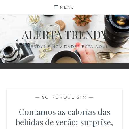
Skip
×
MENU
to
content
ALERTA TRENDY
É TRENDY? É NOVIDADE? ESTÁ AQUI!
—
SÓ PORQUE SIM
—
Contamos as calorias das
bebidas de verão: surprise,