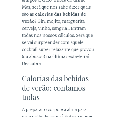
Estatística
Para que
Mas, será que nos sabe dizer quais
possamos
são as
calorias das bebidas de
melhorar a
verão
? Gin, mojito, marguerita,
funcionalidade
e a estrutura
cerveja, vinho, sangria… Entram
do site, com
todas nos nossos cálculos. Será que
base na forma
se vai surpreender com aquele
como é
utilizado.
cocktail super relaxante que provou
(ou abusou) na última sexta-feira?
Descubra.
Experiência
Para que o
nosso site
Calorias das bebidas
funcione da
de verão: contamos
melhor forma
possível
todas
durante a sua
visita. Se
recusar estes
A preparar o corpo e a alma para
cookies,
uma noite de copos? Então, se quer