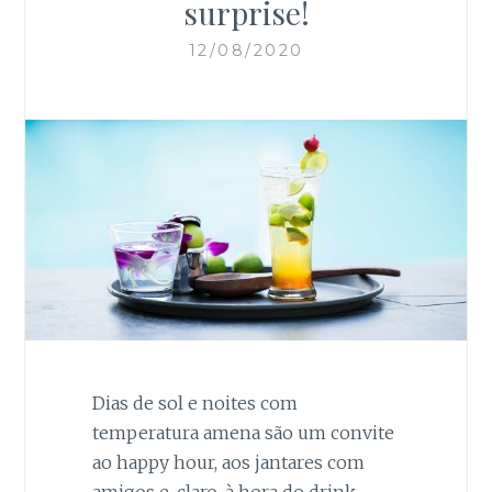
surprise!
12/08/2020
Necessários
Estes cookies
são necessários
para o bom
funcionamento
Dias de sol e noites com
do site.
temperatura amena são um convite
ao happy hour, aos jantares com
amigos e, claro, à hora do drink.