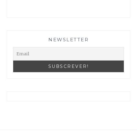
As suas definições podem estar a impedir que veja este conteúdo. Provavelmente tem a Experiência desativada.
Reveja as suas Configurações
NEWSLETTER