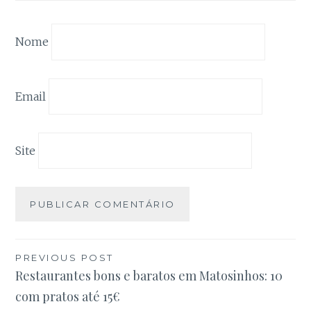
alguma
funcionalidade
pode
Nome
desparacer do
site.
Email
Marketing
Ao partilhar os
seus interesses
e
Site
comportamento
ao visitar o
nosso site,
aumenta a
possibilidade de
ver conteúdo
personalizado e
Navegação
ofertas.
PREVIOUS POST
Restaurantes bons e baratos em Matosinhos: 10
de
com pratos até 15€