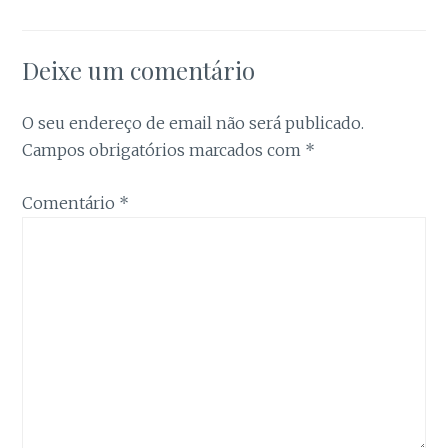
Estatística
Para que
possamos
melhorar a
Deixe um comentário
funcionalidade
e a estrutura
do site, com
O seu endereço de email não será publicado.
base na forma
Campos obrigatórios marcados com
*
como é
utilizado.
Comentário
*
Experiência
Para que o
nosso site
funcione da
melhor forma
possível
durante a sua
visita. Se
recusar estes
cookies,