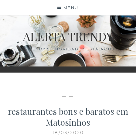
Skip
×
MENU
to
content
ALERTA TRENDY
É TRENDY? É NOVIDADE? ESTÁ AQUI!
— —
restaurantes bons e baratos em
Matosinhos
18/03/2020