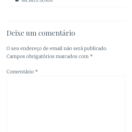
Estatística
MICHELE DUNDA
Para que
possamos
melhorar a
funcionalidade
e a estrutura
Deixe um comentário
do site, com
base na forma
como é
O seu endereço de email não será publicado.
utilizado.
Campos obrigatórios marcados com
*
Comentário
*
Experiência
Para que o
nosso site
funcione da
melhor forma
possível
durante a sua
visita. Se
recusar estes
cookies,