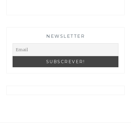
As suas definições podem estar a impedir que veja este conteúdo. Provavelmente tem a Experiência desativada.
Reveja as suas Configurações
NEWSLETTER