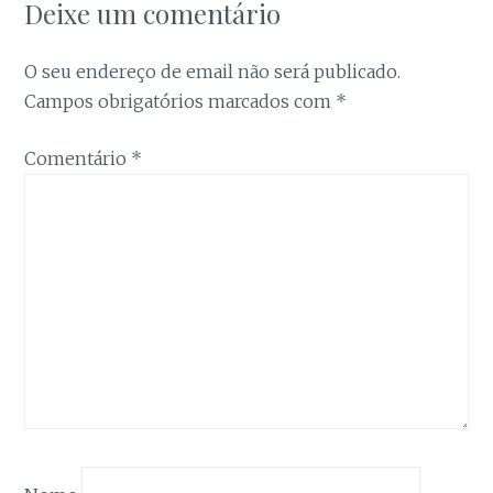
Estatística
Deixe um comentário
Para que
possamos
melhorar a
O seu endereço de email não será publicado.
funcionalidade
Campos obrigatórios marcados com
*
e a estrutura
do site, com
base na forma
Comentário
*
como é
utilizado.
Experiência
Para que o
nosso site
funcione da
melhor forma
possível
durante a sua
visita. Se
recusar estes
cookies,