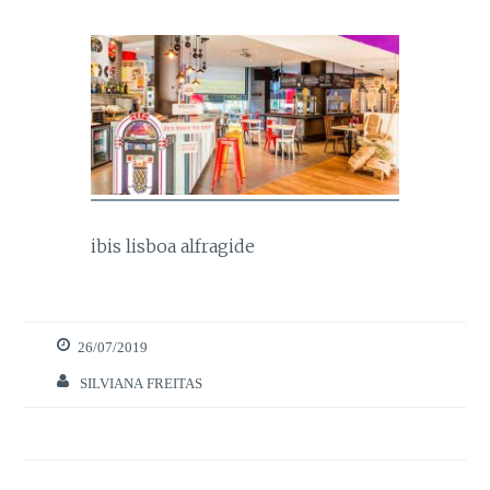
ibis lisboa alfragide
Necessários
Estes cookies
26/07/2019
são necessários
para o bom
SILVIANA FREITAS
funcionamento
do site.