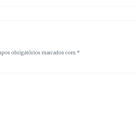
Estatística
Para que
possamos
melhorar a
funcionalidade
e a estrutura
do site, com
base na forma
como é
pos obrigatórios marcados com
*
utilizado.
Experiência
Para que o
nosso site
funcione da
melhor forma
possível
durante a sua
visita. Se
recusar estes
cookies,