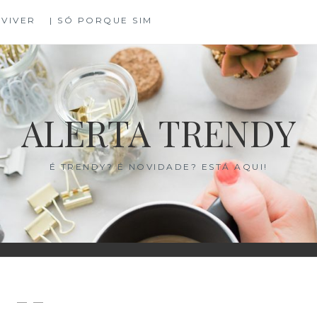
 VIVER
| SÓ PORQUE SIM
ALERTA TRENDY
É TRENDY? É NOVIDADE? ESTÁ AQUI!
— —