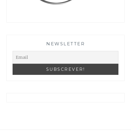
alguma
funcionalidade
pode
As suas definições podem estar a impedir que veja este conteúdo. Provavelmente tem a Experiência desativada.
desparacer do
Reveja as suas Configurações
site.
NEWSLETTER
Marketing
Ao partilhar os
seus interesses
e
comportamento
ao visitar o
nosso site,
aumenta a
possibilidade de
ver conteúdo
personalizado e
ofertas.