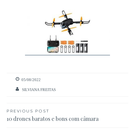
05/08/2022
Necessários
Estes cookies
SILVIANA FREITAS
são necessários
para o bom
funcionamento
Navegação
PREVIOUS POST
do site.
10 drones baratos e bons com câmara
de
artigos