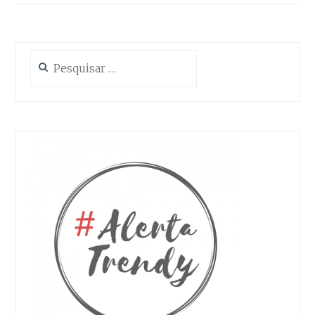
Estatística
Para que
possamos
melhorar a
Pesquisar
funcionalidade
e a estrutura
por:
do site, com
base na forma
como é
utilizado.
Experiência
Para que o
nosso site
funcione da
melhor forma
possível
durante a sua
visita. Se
recusar estes
cookies,