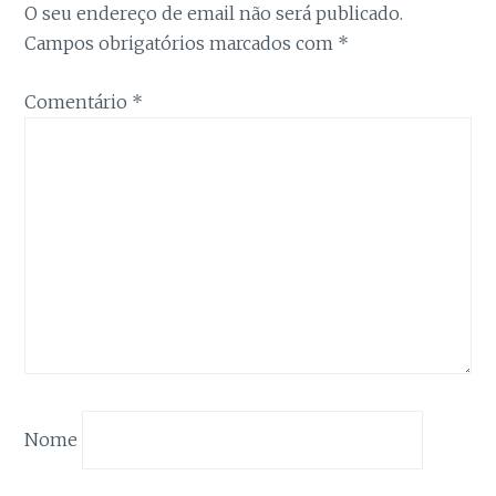
Estatística
O seu endereço de email não será publicado.
Para que
Campos obrigatórios marcados com
*
possamos
melhorar a
funcionalidade
Comentário
*
e a estrutura
do site, com
base na forma
como é
utilizado.
Experiência
Para que o
nosso site
funcione da
melhor forma
possível
durante a sua
visita. Se
Nome
recusar estes
cookies,