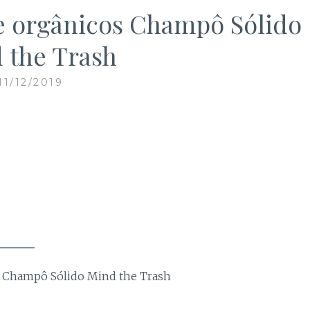
 e orgânicos Champô Sólido
 the Trash
11/12/2019
Necessários
Estes cookies
são necessários
para o bom
funcionamento
do site.
s Champô Sólido Mind the Trash