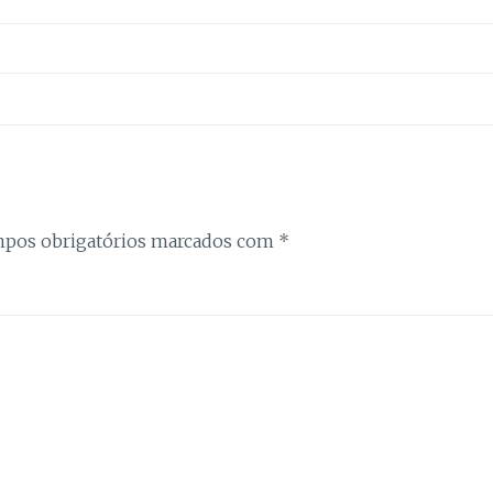
Estatística
Para que
possamos
melhorar a
funcionalidade
e a estrutura
do site, com
base na forma
como é
utilizado.
pos obrigatórios marcados com
*
Experiência
Para que o
nosso site
funcione da
melhor forma
possível
durante a sua
visita. Se
recusar estes
cookies,