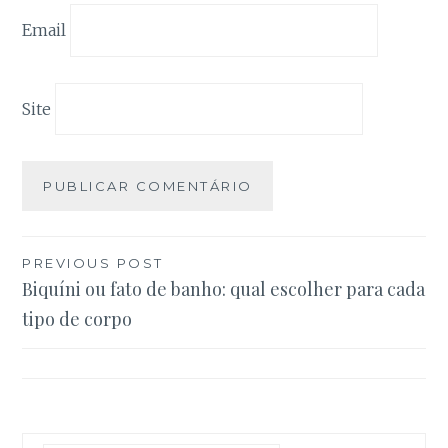
alguma
funcionalidade
Email
pode
desparacer do
site.
Site
Marketing
Ao partilhar os
seus interesses
e
comportamento
ao visitar o
Navegação
PREVIOUS POST
nosso site,
Biquíni ou fato de banho: qual escolher para cada
aumenta a
de
possibilidade de
tipo de corpo
artigos
ver conteúdo
personalizado e
ofertas.